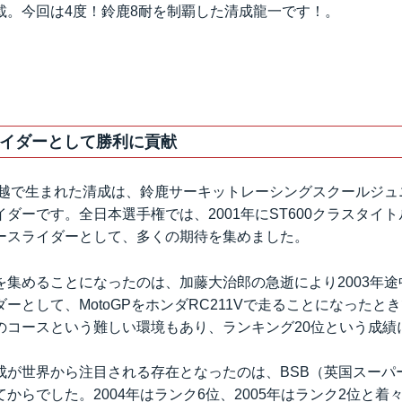
載。今回は4度！鈴鹿8耐を制覇した清成龍一です！。
イダーとして勝利に貢献
川越で生まれた清成は、鈴鹿サーキットレーシングスクールジュニ
ダーです。全日本選手権では、2001年にST600クラスタイ
ースライダーとして、多くの期待を集めました。
を集めることになったのは、加藤大治郎の急逝により2003年
ーとして、MotoGPをホンダRC211Vで走ることになったと
のコースという難しい環境もあり、ランキング20位という成績
成が世界から注目される存在となったのは、BSB（英国スーパ
からでした。2004年はランク6位、2005年はランク2位と着