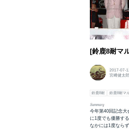
[鈴鹿8耐マル
2017-07-1
宮﨑健太
鈴鹿8耐
鈴鹿8耐マ
今年第40回記念大
に1度でも優勝す
なかには1度なら