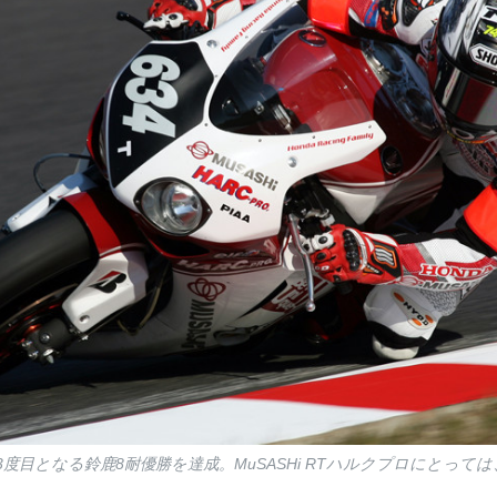
身3度目となる鈴鹿8耐優勝を達成。MuSASHi RTハルクプロにとって