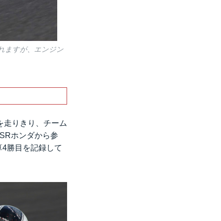
われますが、エンジン
周を走りきり、チーム
TSRホンダから参
算4勝目を記録して