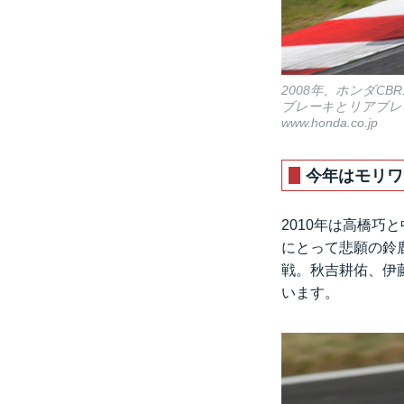
2008年、ホンダC
ブレーキとリアブレ
www.honda.co.jp
今年はモリワ
2010年は高橋巧
にとって悲願の鈴鹿
戦。秋吉耕佑、伊藤
います。