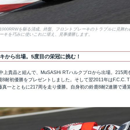
BR1000RRWを駆る清成。終盤、フロントブレーキのトラブルに見舞
ーキを巧みに使いこれに堪え、見事優勝します。
キから出場。5度目の栄冠に挑む！
と中上貴晶と組んで、MuSASHi RTハルクプロから出場。215
8耐初優勝をプレゼントしました。そして翌2011年はF.C.C. 
真一とともに217周を走り優勝。自身初の鈴鹿8耐2連勝で通