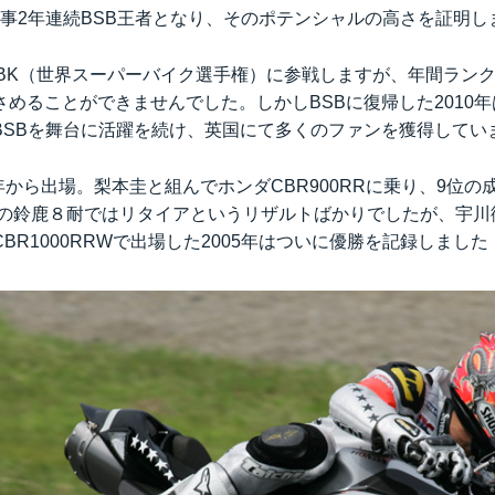
年は見事2年連続BSB王者となり、そのポテンシャルの高さを証明
年はSBK（世界スーパーバイク選手権）に参戦しますが、年間ランク
めることができませんでした。しかしBSBに復帰した2010年
BSBを舞台に活躍を続け、英国にて多くのファンを獲得してい
0年から出場。梨本圭と組んでホンダCBR900RRに乗り、9位
までの鈴鹿８耐ではリタイアというリザルトばかりでしたが、宇
BR1000RRWで出場した2005年はついに優勝を記録しました