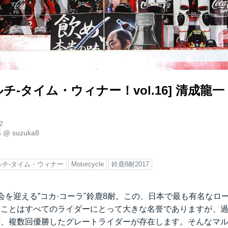
チ-タイム・ウィナー！vol.16] 清成龍一
2
郎
@
suzuka8
ルチ-タイム・ウィナー
Motorcycle
鈴鹿8耐2017
会を迎える”コカ·コーラ"鈴鹿8耐。この、日本で最も有名なロ
ることはすべてのライダーにとって大きな名誉でありますが、過
ず、複数回優勝したグレートライダーが存在します。そんなマル