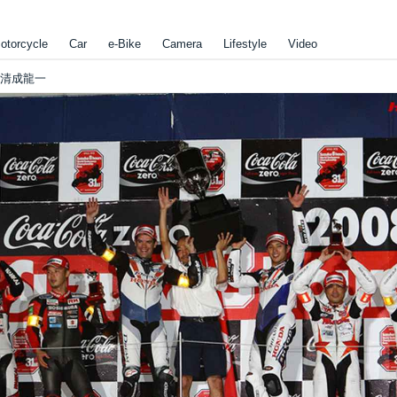
otorcycle
Car
e-Bike
Camera
Lifestyle
Video
] 清成龍一