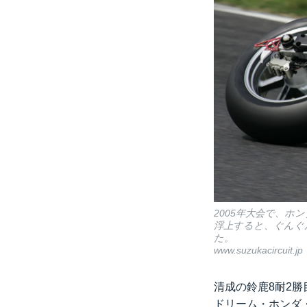
2005年大会で、ホ
浮上すると、ぐんぐ
た。
www.suzukacircuit.jp
清成の鈴鹿8耐2勝
ドリーム・ホンダ