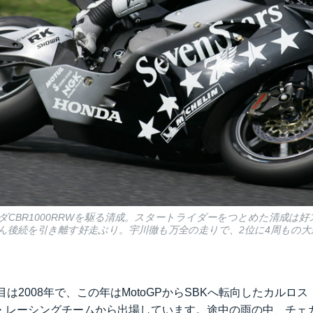
ンダCBR1000RRWを駆る清成。スタートライダーをつとめた清成は
ん後続を引き離す好走ぶり。宇川徹も万全の走りで、2位に4周もの
目は2008年で、この年はMotoGPからSBKへ転向したカルロ
・レーシングチームから出場しています。途中の雨の中、チェ