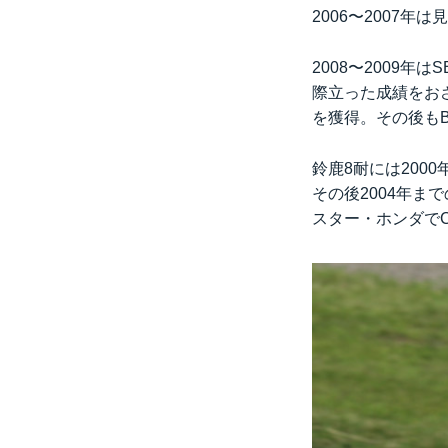
2006〜2007
2008〜2009
際立った成績をおさ
を獲得。その後も
鈴鹿8耐には200
その後2004年
スター・ホンダでC