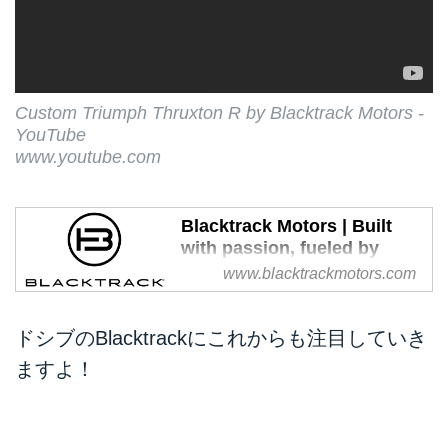
Custom Triumph Thruxton R by Blacktrack Motors -
YouTube
www.youtube.com
Blacktrack Motors | Built
with passion, fueled by
emotion | Luxembourg
www.blacktrackmotors.com
Blacktrack Motors creates pure
cafe racers and custom vintage
ドシブのBlacktrackにこれからも注目していき
motorcycles brought up to date
ますよ！
with modern design and
components.