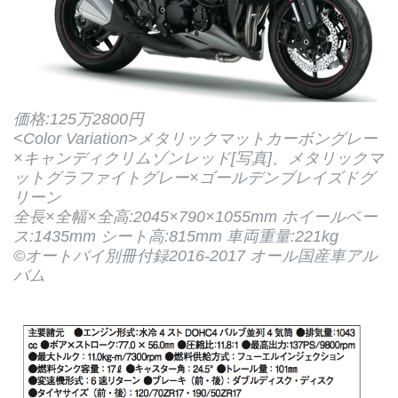
価格:125万2800円
<Color Variation>メタリックマットカーボングレー
×キャンディクリムゾンレッド[写真]、メタリックマ
ットグラファイトグレー×ゴールデンブレイズドグ
リーン
全長×全幅×全高:2045×790×1055mm ホイールベー
ス:1435mm シート高:815mm 車両重量:221kg
©オートバイ別冊付録2016-2017 オール国産車アル
バム