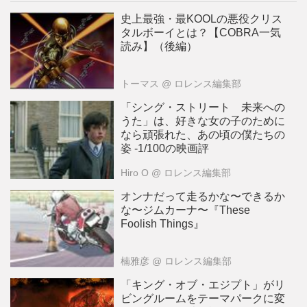
史上最強・最KOOLの悪役クリス
タルボーイとは？【COBRA一気
読み】（後編）
トーマス
@ ロレンス編集部
「シング・ストリート 未来への
うた」は、好きな女の子のために
なら頑張れた、あの頃の僕たちの
姿 -1/100の映画評
Hiro O
@ ロレンス編集部
オンナだって走るかな〜できるか
な〜ジムカーナ〜『These
Foolish Things』
楠雅彦
@ ロレンス編集部
「キング・オブ・エジプト」がリ
ビングルームをテーマパークに変