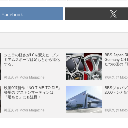
Facebook
ジュラの軽さがLCを変えた! プレ
BBS Japan R
ミアムスポーツは足もとから進化
Germany CH-R 日本とドイ
する。
たつの国の「
神原久
@ Motor Magazine
神原久
@ Moto
映画007新作「NO TIME TO DIE」
BBSジャパ
登場の アストンマーティンは、
2000トンと
「足もと」にも注目！
神原久
@ Motor Magazine
神原久
@ Moto