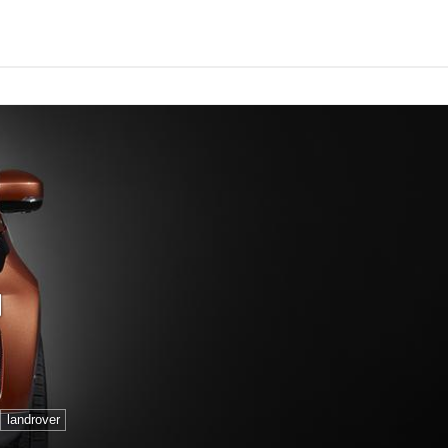
開
landrover