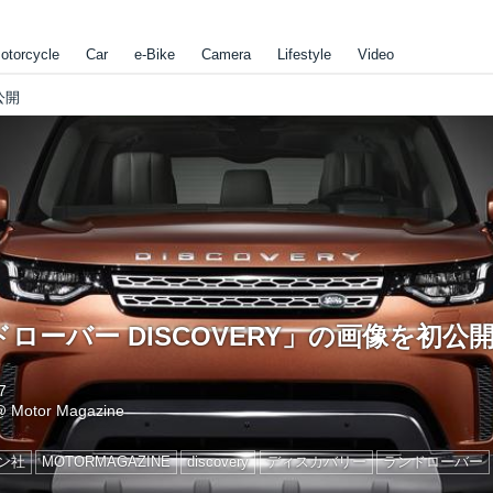
otorcycle
Car
e-Bike
Camera
Lifestyle
Video
公開
ローバー DISCOVERY」の画像を初公
7
@
Motor Magazine
ン社
MOTORMAGAZINE
discovery
ディスカバリー
ランドローバー