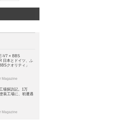
E-V7 × BBS
ツ、ふ
BBSクオリティ」
r Magazine
ン工場探訪記。1万
新塗装工場に、初遭遇
r Magazine