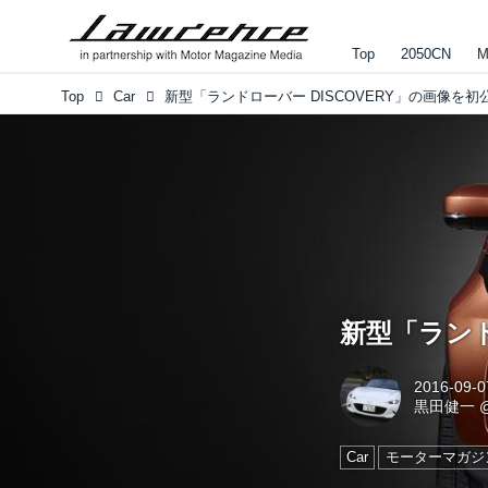
Top
2050CN
M
Top
Car
新型「ランドローバー DISCOVERY」の画像を初
新型「ランド
2016-09-0
黒田健一
Car
モーターマガジ