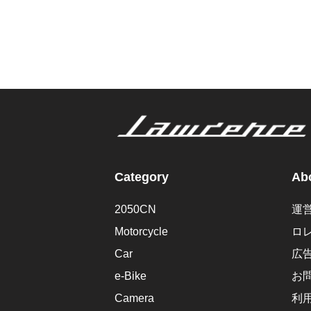
Category
Abo
2050CN
運
Motorcycle
ロ
Car
広
e-Bike
お
Camera
利