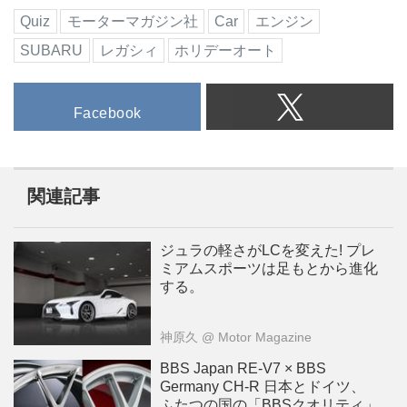
Quiz
モーターマガジン社
Car
エンジン
SUBARU
レガシィ
ホリデーオート
Facebook
関連記事
ジュラの軽さがLCを変えた! プレ
ミアムスポーツは足もとから進化
する。
神原久
@ Motor Magazine
BBS Japan RE-V7 × BBS
Germany CH-R 日本とドイツ、
ふたつの国の「BBSクオリティ」