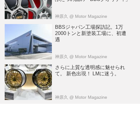
神原久
@ Motor Magazine
BBSジャパン工場探訪記。1万
2000トンと新塗装工場に、初遭
遇
神原久
@ Motor Magazine
さらに上質な透明感に魅せられ
て。 新色出現！ LMに迷う。
神原久
@ Motor Magazine