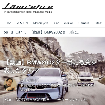
Top
2050CN
Motorcycle
Car
e-Bike
Camera
Lifestyl
Top
Car
【動画】BMW2002ターボに敬意を表したクルマ
【動画】BMW2002ターボに敬意を
表したクルマ
2016-08-11
千葉知充（Motor Magazine編集部）
@
Motor
Magazine
Car
MOTORMAGAZINE
モーターマガジン社