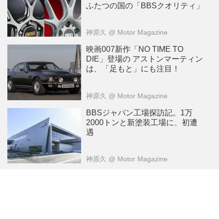
ふたつの国の「BBSクオリティ」
神原久
@ Motor Magazine
映画007新作「NO TIME TO
DIE」登場の アストンマーティン
は、「足もと」にも注目！
神原久
@ Motor Magazine
BBSジャパン工場探訪記。1万
2000トンと新塗装工場に、初遭
遇
神原久
@ Motor Magazine