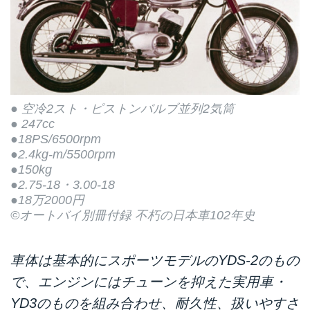
● 空冷2スト・ピストンバルブ並列2気筒
● 247cc
●18PS/6500rpm
●2.4kg-m/5500rpm
●150kg
●2.75-18・3.00-18
●18万2000円
©オートバイ別冊付録 不朽の日本車102年史
車体は基本的にスポーツモデルのYDS-2のもの
で、エンジンにはチューンを抑えた実用車・
YD3のものを組み合わせ、耐久性、扱いやすさ