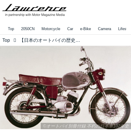
Top
2050CN
Motorcycle
Car
e-Bike
Camera
Lifestyl
Top
【日本のオートバイの歴史を振り返ろう！】 スポーティで軽快だけど実用的な乗り心地が人気だった「YAMAHA YDT-1」！
©オートバイ別冊付録 不朽の日本車102年史