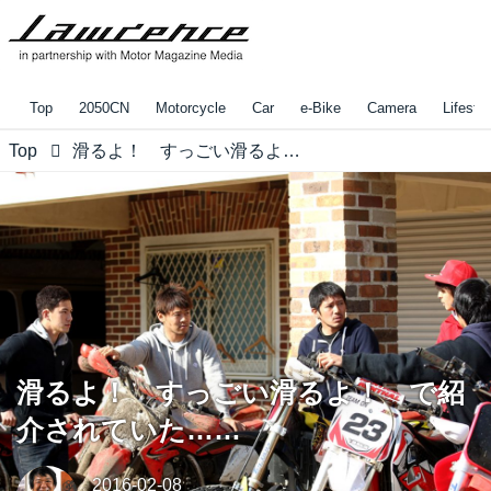
Top
2050CN
Motorcycle
Car
e-Bike
Camera
Lifestyl
Top
滑るよ！ すっごい滑るよ！ で紹介されていた……
滑るよ！ すっごい滑るよ！ で紹
介されていた……
2016-02-08