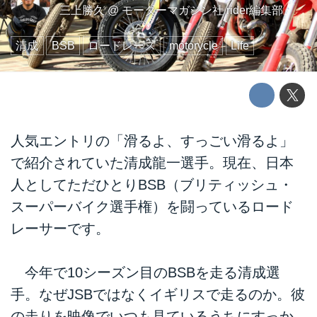
三上勝久
@
モーターマガジン社 rider編集部
清成
BSB
ロードレース
motorycle
Life
人気エントリの「滑るよ、すっごい滑るよ」
で紹介されていた清成龍一選手。現在、日本
人としてただひとりBSB（ブリティッシュ・
スーパーバイク選手権）を闘っているロード
レーサーです。
今年で10シーズン目のBSBを走る清成選
手。なぜJSBではなくイギリスで走るのか。彼
の走りを映像でいつも見ているうちにすっか