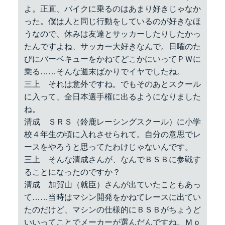
よ。正直、バイクに乗るのはあまり好きじゃなか
った。僕は人と同じ行動をしているのが好きなほ
うなので、休みは友達とサッカーしたりしたかっ
たんですよね、サッカー大好きなんで。日曜のた
びにバーベキューをかねてどこかにいってＰＷに
乗る……そんな週末ばかりでイヤでしたね。
三上 それは意外ですね。でもそのあとスクール
に入って、全日本選手権に出るようになりました
ね。
清成 ＳＲＳ（鈴鹿レーシングスクール）に小学
校４年生の頃に入れさせられて。自分の意思でレ
ースをやろうと思ってたわけじゃないんです。
三上 そんな清成さんが、なんでＢＳＢに参戦す
ることになったのですか？
清成 加賀山（就臣）さんが出ていたこともあっ
て……当時はマシン開発をかねてレースに出てい
たのだけど、マシンの仕様的にＢＳＢがちょうど
いいってことでメーカーが選んだんですね。Ｍｏ