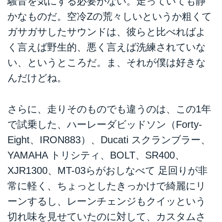
騒音を気にする必要がない。走っていても静
かなものだ。空冷Zの荒々しいというか粗くて
ガサガサしたサウンドは、彼らと比べればよ
く言えば野生的、悪く言えば洗練されていな
い、というところだ。ま、それが僕は好きな
んだけどね。
さらに、走りそのものでも違うのは、この1年
で試乗した、ハーレーダビッドソン（Forty-
Eight、IRON883）、Ducati スクランブラー、
YAMAHA トリシティ、BOLT、SR400、
XJR1300、MT-03らがおしなべて 足回りが非
常に軽く、ちょっとしたきっかけで綺麗にリ
ーンするし、レーンチェンジもクイッという
切れ味を見せていたのに対して、カスタムさ