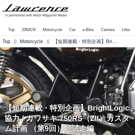
Top
2050CN
Motorcycle
Car
e-Bike
Camera
Lifestyl
Top
Motorcycle
【短期連載・特別企画】BrightLogic協力 / カワサキ 750RS（ZII）カスタム計画 （第9回）：試走編
【短期連載・特別企画】BrightLogic
協力 / カワサキ 750RS（ZII）カスタ
ム計画 （第9回）：試走編