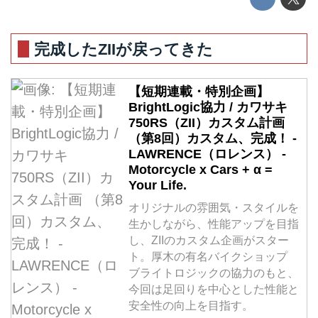
完成したZIIが戻ってきた
【短期連載・特別企画】
BrightLogic協力 / カワサキ
750RS（ZII）カスタム計画
（第8回）カスタム、完成！ -
LAWRENCE（ロレンス） -
Motorcycle x Cars + α =
Your Life.
オリジナルの雰囲気・スタイルを
生かしながら、性能アップを目指
し、ZIIのカスタム企画がスター
ト。厚木の有名バイクショップ
ブライトロジックの協力のもと、
今回は足回りを中心とした性能と
安全性の向上を目指す。