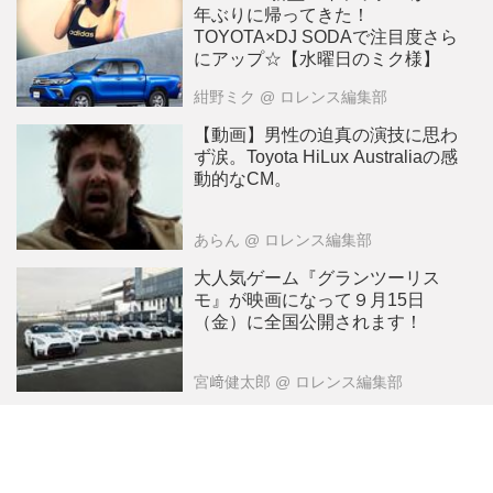
年ぶりに帰ってきた！
TOYOTA×DJ SODAで注目度さら
にアップ☆【水曜日のミク様】
紺野ミク
@ ロレンス編集部
【動画】男性の迫真の演技に思わ
ず涙。Toyota HiLux Australiaの感
動的なCM。
あらん
@ ロレンス編集部
大人気ゲーム『グランツーリス
モ』が映画になって９月15日
（金）に全国公開されます！
宮﨑健太郎
@ ロレンス編集部