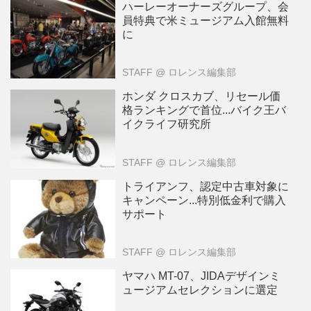
ハーレーオーナーズグループ、会
員特典で米ミュージアム入館無料
に
STAFF
@ ロレンス編集部
ホンダ クロスカブ、リセール価
格ランキングで首位...バイク王バ
イクライフ研究所
STAFF
@ ロレンス編集部
トライアンフ、認定中古車対象に
キャンペーン...特別低金利で購入
サポート
STAFF
@ ロレンス編集部
ヤマハ MT-07、JIDAデザインミ
ュージアムセレクションに選定