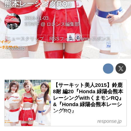
熊本レーシングRQ』
2016-01-03
STAFF
@
ロレンス編集部
ニュースクリップ
RSSフィードfromレスポンス
newsclip
【サーキット美人2015】鈴鹿
8耐 編20『Honda 緑陽会熊本
レーシングwithくまモンRQ』
&『Honda 緑陽会熊本レーシ
ングRQ』
response.jp