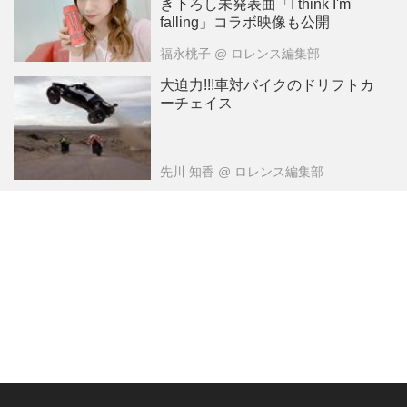
き下ろし未発表曲「I think I'm
falling」コラボ映像も公開
福永桃子
@ ロレンス編集部
大迫力!!!車対バイクのドリフトカ
ーチェイス
先川 知香
@ ロレンス編集部