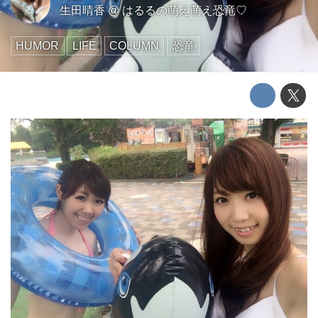
生田晴香
@
はるるの萌え萌え恐竜♡
HUMOR
LIFE
COLUMN
恐竜