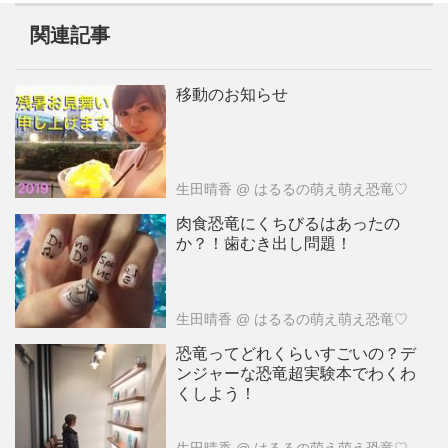
関連記事
移動のお知らせ
生田晴香
@ はるるの萌え萌え恐竜♡
肉食恐竜にくちびるはあったの
か？！歯むき出し問題！
生田晴香
@ はるるの萌え萌え恐竜♡
恐竜ってどれくらいすごいの？デ
ンジャーな恐竜超実験本でわくわ
くしよう！