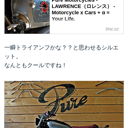
Pure Motorcycles -
LAWRENCE（ロレンス） -
Motorcycle x Cars + α =
Your Life.
Pure Motorcyclesは、70年代の日
lrnc.cc
本車をベースにカスタムを製作す
るビルダーです。
一瞬トライアンフかな？？と思わせるシルエ
このCB750も、セパハン、流麗な
タンク、シングルシートと、カフ
ット。
ェレーサーのお手本のようなカス
なんともクールですね！
タムですね。
塗装も丁寧で非常に綺麗。
これは相当に日本人好みではない
でしょうか？
Honda CB 750 F1 1976
www.facebook.com
Honda CB 750 F1 1976
www.facebook.com
Honda CB 750 F1 1976
www.facebook....