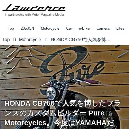
Top
2050CN
Motorcycle
Car
e-Bike
Camera
Lifestyl
Top
Motorcycle
HONDA CB750で人気を博したフランスのカスタムビルダー Pure Motorcycles。今度はYAMAHAだよ！
HONDA CB750で人気を博したフラ
ンスのカスタムビルダー Pure
Motorcycles。今度はYAMAHAだ