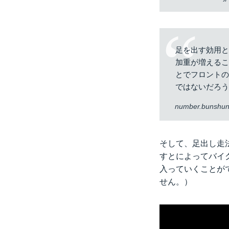
足を出す効用
加重が増える
とでフロント
ではないだろ
number.bunshun
そして、足出し走
すとによってバイ
入っていくことが
せん。）