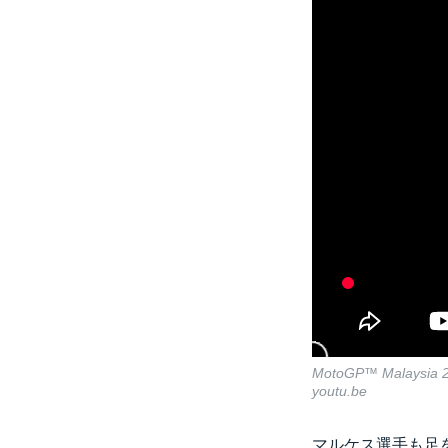
MotoGP™ Malaysia 201
youtu.be
マルケス選手も足