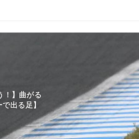
もう！】曲がる
ーで出る足】