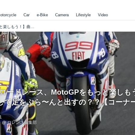
otorcycle
Car
e-Bike
Camera
Lifestyle
Video
【2輪最高峰ロードレース、MotoGPをもっと楽しもう！】曲がるときにどうして足をぷら〜んと出すの？？【コーナーで出る足】
ロードレース、MotoGPをもっと楽し
して足をぷら〜んと出すの？？【コーナ
1
ー
@
ロレンス編集部