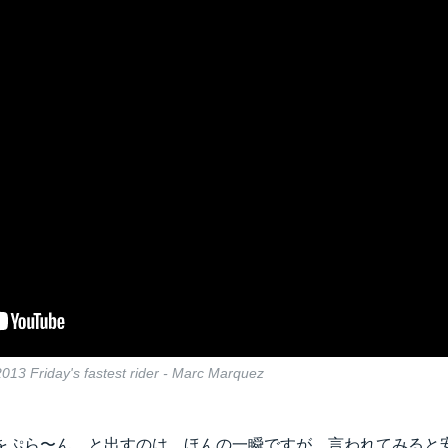
3 Friday's fastest rider - Marc Marquez
をぷら〜ん。と出すのは、ほんの一瞬ですが、言われてみると