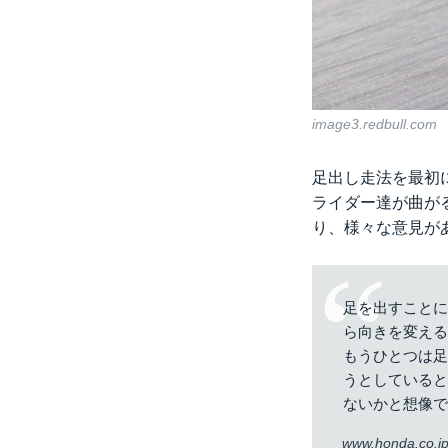
image3.redbull.com
足出し走法を最初
ライダー達が曲が
り、様々な意見が
足を出すこと
ら向きを変え
もうひとつは
うとしている
ないかと想像
www.honda.co.j