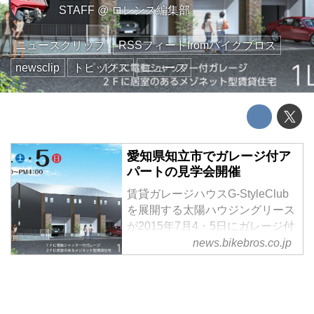
STAFF
@
ロレンス編集部
ニュースクリップ
RSSフィードfromバイクブロス
newsclip
トピックス
ニュース
愛知県知立市でガレージ付ア
パートの見学会開催
賃貸ガレージハウスG-StyleClub
を展開する太陽ハウジングリース
が2015年7月4・5日にガレージ付
アパートの完成見学会を愛知県知
news.bikebros.co.jp
立市で開催