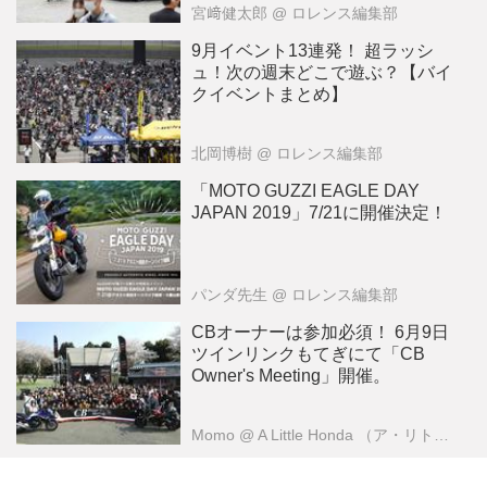
宮﨑健太郎
@ ロレンス編集部
9月イベント13連発！ 超ラッシ
ュ！次の週末どこで遊ぶ？【バイ
クイベントまとめ】
北岡博樹
@ ロレンス編集部
「MOTO GUZZI EAGLE DAY
JAPAN 2019」7/21に開催決定！
パンダ先生
@ ロレンス編集部
CBオーナーは参加必須！ 6月9日
ツインリンクもてぎにて「CB
Owner's Meeting」開催。
Momo
@ A Little Honda （ア・リトル・ホンダ）編集部