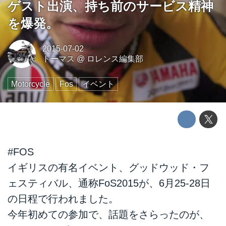
ゲスト出演、持ち前のサービス精神
を爆発。
2015-07-02
トーマス
@
ロレンス編集部
Motorcycle
Fos
イベント
#FOS
イギリスの有名イベント、グッドウッド・フ
ェスティバル、通称FoS2015が、6月25-28日
の日程で行われました。
今年初めての参加で、話題をさらったのが、