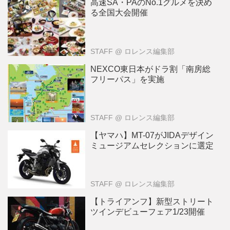
高速SA・PAのNo.1グルメを決め
る全国大会開催
STAFF
@ ロレンス編集部
NEXCO東日本がドラ割「南房総
フリーパス」を実施
STAFF
@ ロレンス編集部
【ヤマハ】MT-07がJIDAデザイン
ミュージアムセレクションに選定
STAFF
@ ロレンス編集部
【トライアンフ】新型ストリート
ツインデビューフェア1/23開催