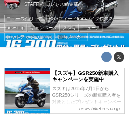
STAFF
@
ロレンス編集部
ニュースクリップ
RSSフィードfromバイクブロス
newsclip
キャンペーン
スズキ
ニュース
ピックアップニュース
国内メーカー
【スズキ】GSR250新車購入
キャンペーンを実施中
スズキは2015年7月1日から
GSR250シリーズの新車購入者を
対象としたプレゼントキャンペー
ンを実施中
news.bikebros.co.jp