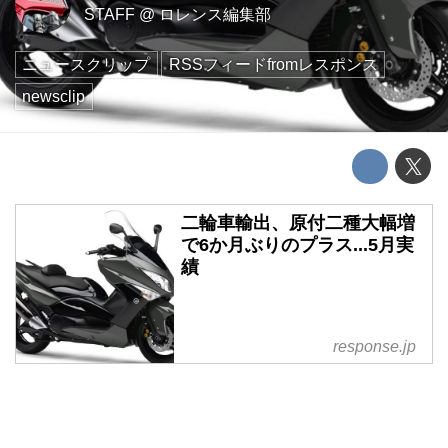
STAFF
@
ロレンス編集部
ニュースクリップ
RSSフィードfromレスポンス
newsclip
二輪車輸出、原付二種大幅増
で6か月ぶりのプラス...5月実
績
response.jp