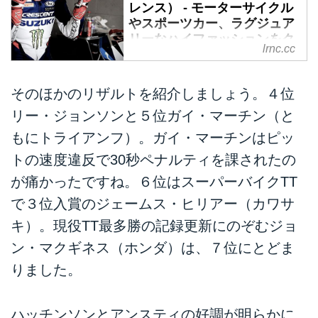
レンス） - モーターサイクル
やスポーツカー、ラグジュア
リーなハイファッションをク
lrnc.cc
ロスオーバーさせ、新しいラ
イフスタイルを提案します。
そのほかのリザルトを紹介しましょう。４位
世界最高峰の公道レース、マン島
TTの話題を伝えるニュース記事
リー・ジョンソンと５位ガイ・マーチン（と
をダラダラと見ていたら、なんか
もにトライアンフ）。ガイ・マーチンはピッ
見覚えのあるオジサン（失礼）
が・・・。有名なライダーだった
トの速度違反で30秒ペナルティを課されたの
かな？ いや、そうではなさそう
が痛かったですね。６位はスーパーバイクTT
だ。何て名前の人・・・？ あ
で３位入賞のジェームス・ヒリアー（カワサ
れ？ もしかしたらこの人って、
あの人じゃね？
キ）。現役TT最多勝の記録更新にのぞむジョ
「電撃ネットワーク」ではありま
ン・マクギネス（ホンダ）は、７位にとどま
せん？
りました。
ライディングギアに身を包んだ、
眼光鋭いこのお方こそ、キース・
フリントさんです。
ハッチンソンとアンスティの好調が明らかに