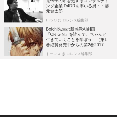
遺伝子の名を冠するコンサルティ
イデアなのでしょうかね？ （人
ング企業 D4DRを率いる男・・藤
形ですけど、残酷表現があります
元健太郎
ので、視聴にはご注意を）。
Hiro O
@ ロレンス編集部
The Prodigy - Wild Frontier
(Official Video)
Boichi先生の新感覚AI劇画
『ORIGIN』を読んで、ちゃんと
youtu.be
生きていくことを学ぼう！（第1
巻絶賛発売中からの第2巻2017年
4月に発売予定）【名作一気！】
トーマス
@ ロレンス編集部