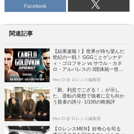
門で勝利した（2010年）イア
Facebook
ン・ハッチンソンがチームのヤマ
ハYZF-R6をライドすることにな
りました。マン島TT通算８勝の
名手は、R6でふたつのレースを
関連記事
走ることになるそうです。
2010年、ハットトリック（１回
のマン島TTウィークで３勝）を
【結果速報！】世界が待ち望んだ
超える５勝を記録したイアン・ハ
世紀の一戦！ GGGことゲンナデ
ィ・ゴロフキン vs サウル・カネ
ッチンソン。
ロ・アルバレスの 3団体統一世界
www.bikeracing.it
ミドル級タイトルマッチは意外な
さて、どのような結果になるか、
Hiro O
@ ロレンス編集部
結末へ・・・
乞うご期待ですね。ちなみにザ・
「殿、利息でござる！」が示し
プロディジーは今年久々の新譜、
た、逆転の発想で強者に立ち向か
「The Day Is My Enemy 」を発表
う貧者の誇り- 1/100の映画評
しました。こちらはその収録曲の
「WILD FRONTIER」のPVで
Hiro O
@ ロレンス編集部
す。人形アニメーションでモータ
ーサイクルが走り回るシーンがあ
【ロレンスMEN】好奇心を司る
りますが、これもキースさんのア