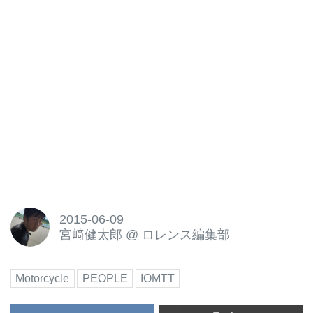
トGPを観戦するためにイギリス
からスペインまでモーターサイク
ルでツーリングしたり、草レース
に参戦したりするほどのエンスー
ジャスト。2013年末から自身が
オーナーのレーシングチーム、
"チーム・トラクション・コント
ロール" の設立をプランニング。
翌2014年から、英国スーパース
ポーツ選手権などに参戦を開始し
ています。
マン島TTに、大物ライダーを起
用して挑む！
2015-06-09
今年のマン島TTも、チーム・ト
宮﨑健太郎
@
ロレンス編集部
ラクション・コントロールのター
ゲットのひとつですが、英国の超
一流メディア、 BBC によると、
Motorcycle
PEOPLE
IOMTT
なんと今回はTTの歴史のなかで
唯一、TTウィーク中にソロ５部