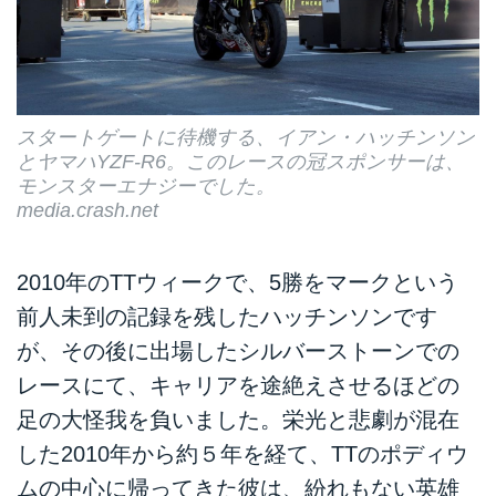
スタートゲートに待機する、イアン・ハッチンソン
とヤマハYZF-R6。このレースの冠スポンサーは、
モンスターエナジーでした。
media.crash.net
2010年のTTウィークで、5勝をマークという
前人未到の記録を残したハッチンソンです
が、その後に出場したシルバーストーンでの
レースにて、キャリアを途絶えさせるほどの
足の大怪我を負いました。栄光と悲劇が混在
した2010年から約５年を経て、TTのポディウ
ムの中心に帰ってきた彼は、紛れもない英雄