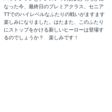
theprodigyfanboy.com
なった今、最終日のプレミアクラス、セニア
約20年前のキースさんと、比較的
最近のキースさん。電撃ネットワ
TTでのハイレベルなふたりの戦いがますます
ークの南部さんではありません
楽しみになりました。はたまた、このふたり
（笑）
にストップをかける新しいヒーローは登場す
cdn.acidcow.com
テクノ・エレクトロ系の音楽にお
るのでしょうか？ 楽しみです！
詳しい方ならすぐにおわかりと思
いますが、この方は1992年にメ
ジャーデビューして、世界的に大
ヒットした英国のバンド、「ザ・
プロディジー」のフロントマンで
あるキース・フリントさんなので
す。1997年に発表した「ザ・フ
ァット・オブ・ザ・ランド」は、
1990年代のテクノ・エレクトロ
の名盤のひとつとして、広く認識
されています。
じつは、キースさんは大のモータ
ーサイクルファンで、2007年モ