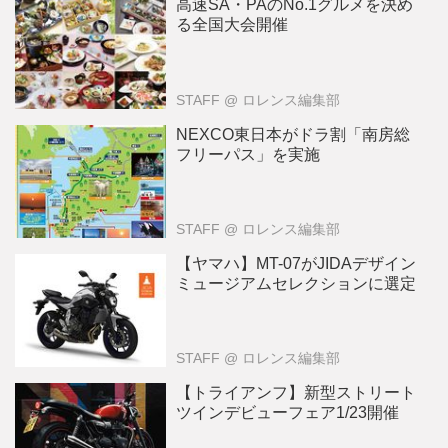
高速SA・PAのNo.1グルメを決め
る全国大会開催
STAFF
@ ロレンス編集部
NEXCO東日本がドラ割「南房総
フリーパス」を実施
STAFF
@ ロレンス編集部
【ヤマハ】MT-07がJIDAデザイン
ミュージアムセレクションに選定
STAFF
@ ロレンス編集部
【トライアンフ】新型ストリート
ツインデビューフェア1/23開催