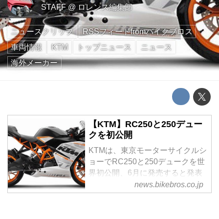
STAFF
@
ロレンス編集部
ニュースクリップ
RSSフィードfromバイクブロス
車両情報
KTM
トップニュース
ニュース
海外メーカー
【KTM】RC250と250デュー
クを初公開
KTMは、東京モーターサイクルシ
ョーでRC250と250デュークを世
界初公開、6月に発売すると発表
した
news.bikebros.co.jp