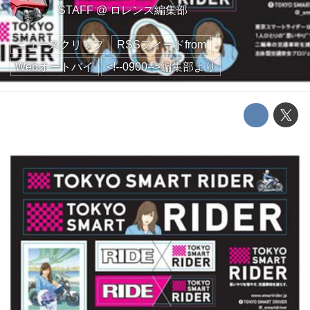
STAFF
@
ロレンス編集部
ニュースクリップ
RSSフィードfrom
Webオートバイ
<!--0900-->編集部より