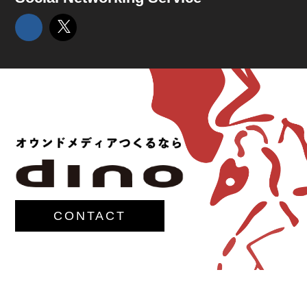
CONTACT
© 2017-
M.G.Lawrence,Inc.
All rights reserved.