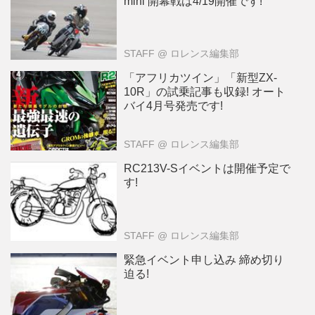
mini 開幕戦は4/19開催です!
STAFF
@ ロレンス編集部
「アフリカツイン」「新型ZX-
10R」の試乗記事も収録! オート
バイ4月号発売です!
STAFF
@ ロレンス編集部
RC213V-Sイベントは開催予定で
す!
STAFF
@ ロレンス編集部
緊急イベント申し込み 締め切り
迫る!